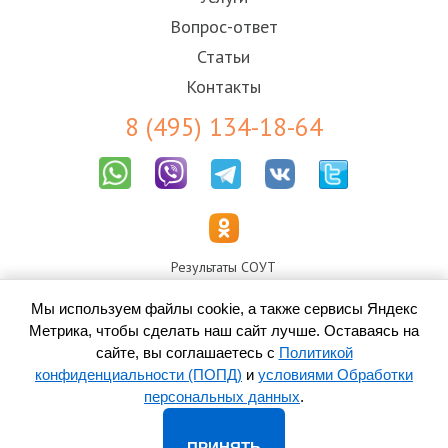
Вопрос-ответ
Статьи
Контакты
8 (495) 134-18-64
Результаты СОУТ
Пользовательское соглашение
Политика конфиденциальности (ПОПД)
Мы используем файлы cookie, а также сервисы Яндекс
Согласие на обработку персональных данных
Метрика, чтобы сделать наш сайт лучше. Оставаясь на
сайте, вы соглашаетесь с
Политикой
конфиденциальности (ПОПД)
и
условиями Обработки
персональных данных
.
© 2010-
2026 ООО «Контакт-Центр» -
колл-центр в
Донецке
ПРИНЯТЬ